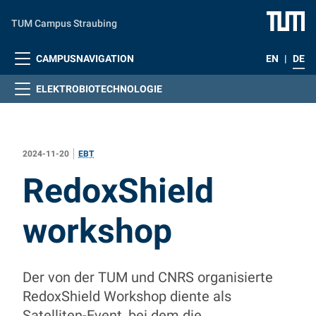
Zum Hauptinhalt springen
TUM Campus Straubing
CAMPUSNAVIGATION
EN
|
DE
ELEKTROBIOTECHNOLOGIE
2024-11-20
EBT
:
RedoxShield
workshop
Der von der TUM und CNRS organisierte
RedoxShield Workshop diente als
Satelliten-Event, bei dem die