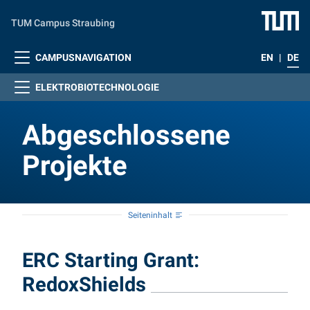
Zum Hauptinhalt springen
TUM Campus Straubing
CAMPUSNAVIGATION
EN
|
DE
ELEKTROBIOTECHNOLOGIE
Abgeschlossene
Projekte
Seiteninhalt
Abgeschlossene Proje
ERC Starting Grant:
RedoxShields