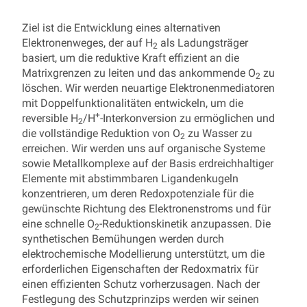
Ziel ist die Entwicklung eines alternativen
Elektronenweges, der auf H
als Ladungsträger
2
basiert, um die reduktive Kraft effizient an die
Matrixgrenzen zu leiten und das ankommende O
zu
2
löschen. Wir werden neuartige Elektronenmediatoren
mit Doppelfunktionalitäten entwickeln, um die
+
reversible H
/H
-Interkonversion zu ermöglichen und
2
die vollständige Reduktion von O
zu Wasser zu
2
erreichen. Wir werden uns auf organische Systeme
sowie Metallkomplexe auf der Basis erdreichhaltiger
Elemente mit abstimmbaren Ligandenkugeln
konzentrieren, um deren Redoxpotenziale für die
gewünschte Richtung des Elektronenstroms und für
eine schnelle O
-Reduktionskinetik anzupassen. Die
2
synthetischen Bemühungen werden durch
elektrochemische Modellierung unterstützt, um die
erforderlichen Eigenschaften der Redoxmatrix für
einen effizienten Schutz vorherzusagen. Nach der
Festlegung des Schutzprinzips werden wir seinen